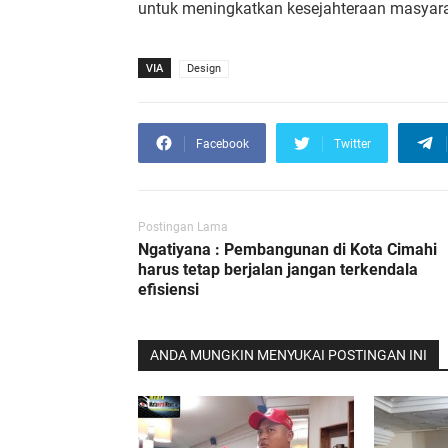
untuk meningkatkan kesejahteraan masyarak
VIA
Design
Facebook
Twitter
Postingan Lama
Ngatiyana : Pembangunan di Kota Cimahi
harus tetap berjalan jangan terkendala
efisiensi
ANDA MUNGKIN MENYUKAI POSTINGAN INI