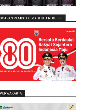
UCAPAN PEMKOT CIMAHI HUT RI KE - 80
PURWAKARTA