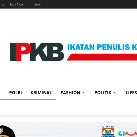
ums
Buy Now!
Indeks
I
POLRI
KRIMINAL
FASHION
POLITIK
LIFE