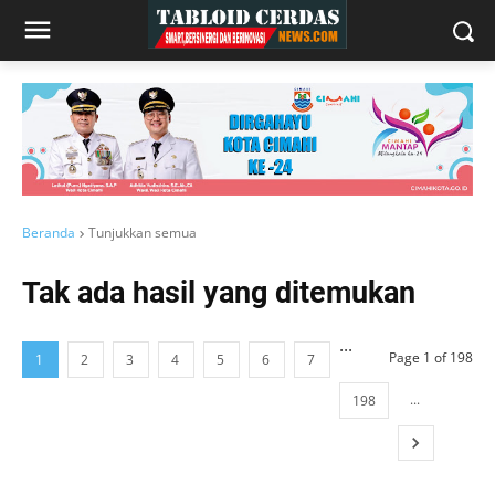
Beranda
Tunjukkan semua
Tak ada hasil yang ditemukan
...
Page 1 of 198
1
2
3
4
5
6
7
...
198