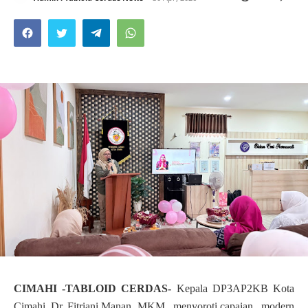
CIMAHI -TABLOID CERDAS-
Kepala DP3AP2KB Kota
Cimahi, Dr. Fitriani Manan, MKM., menyoroti capaian _modern