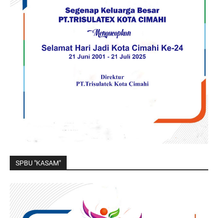
SPBU "KASAM"