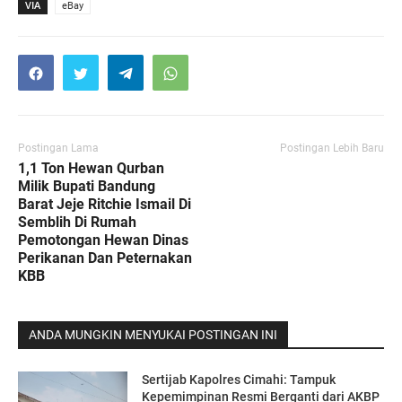
VIA
eBay
Postingan Lama
Postingan Lebih Baru
1,1 Ton Hewan Qurban
Milik Bupati Bandung
Barat Jeje Ritchie Ismail Di
Semblih Di Rumah
Pemotongan Hewan Dinas
Perikanan Dan Peternakan
KBB
ANDA MUNGKIN MENYUKAI POSTINGAN INI
Sertijab Kapolres Cimahi: Tampuk
Kepemimpinan Resmi Berganti dari AKBP