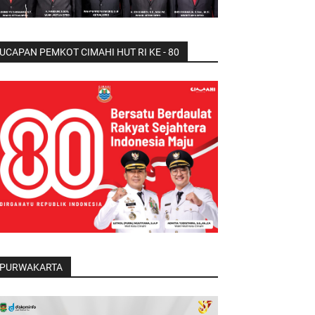
UCAPAN PEMKOT CIMAHI HUT RI KE - 80
PURWAKARTA