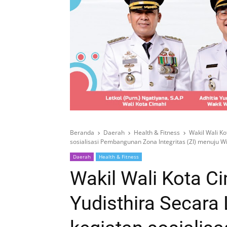
Beranda
Daerah
Health & Fitness
Wakil Wali K
sosialisasi Pembangunan Zona Integritas (ZI) menuju W
Daerah
Health & Fitness
Wakil Wali Kota Ci
Yudisthira Secar