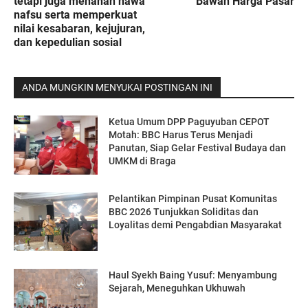
tetapi juga menahan hawa
Bawah Harga Pasar
nafsu serta memperkuat
nilai kesabaran, kejujuran,
dan kepedulian sosial
ANDA MUNGKIN MENYUKAI POSTINGAN INI
Ketua Umum DPP Paguyuban CEPOT
Motah: BBC Harus Terus Menjadi
Panutan, Siap Gelar Festival Budaya dan
UMKM di Braga
Pelantikan Pimpinan Pusat Komunitas
BBC 2026 Tunjukkan Soliditas dan
Loyalitas demi Pengabdian Masyarakat
Haul Syekh Baing Yusuf: Menyambung
Sejarah, Meneguhkan Ukhuwah