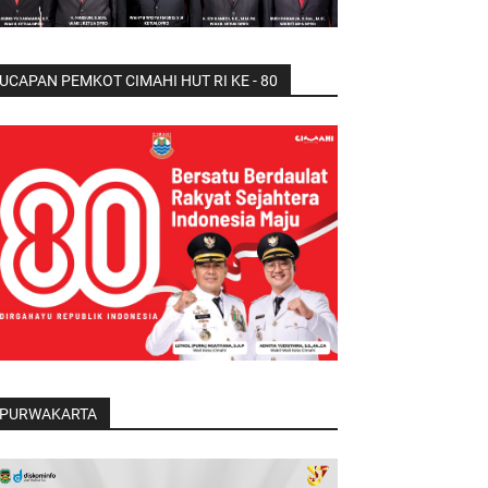
UCAPAN PEMKOT CIMAHI HUT RI KE - 80
PURWAKARTA