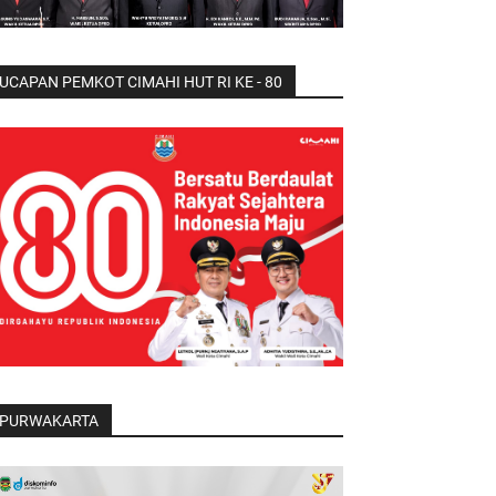
UCAPAN PEMKOT CIMAHI HUT RI KE - 80
PURWAKARTA