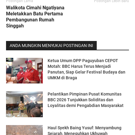
Postingan Lama
Postingan Lebih Baru
Walikota Cimahi Ngatiyana
Meletakkan Batu Pertama
Pembangunan Rumah
Singgah
ANDA MUNGKIN MENYUKAI POSTINGAN INI
Ketua Umum DPP Paguyuban CEPOT
Motah: BBC Harus Terus Menjadi
Panutan, Siap Gelar Festival Budaya dan
UMKM di Braga
Pelantikan Pimpinan Pusat Komunitas
BBC 2026 Tunjukkan Soliditas dan
Loyalitas demi Pengabdian Masyarakat
Haul Syekh Baing Yusuf: Menyambung
Sejarah, Meneguhkan Ukhuwah