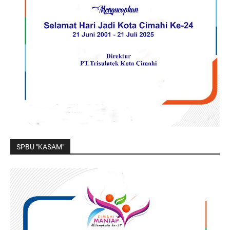
SPBU "KASAM"