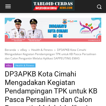
Beranda
eBay
Health & Fitness
DP3APKB Kota Cimahi
Mengadakan Kegiatan Pendampingan TPK untuk KB Pasca Persalinan
dan Calon Pengantin Melalui Aplikasi SAPPEUTING EMAS
eBay
Health & Fitness
DP3APKB Kota Cimahi
Mengadakan Kegiatan
Pendampingan TPK untuk KB
Pasca Persalinan dan Calon