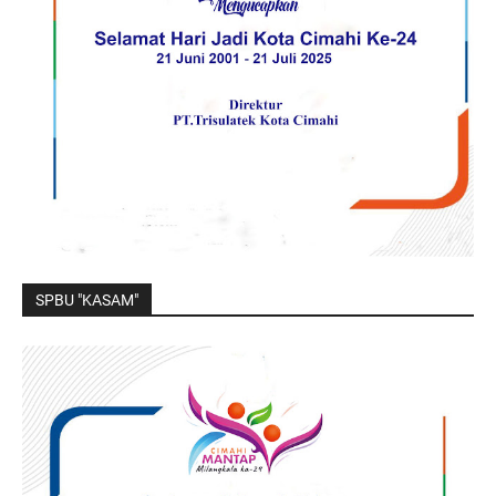
SPBU "KASAM"