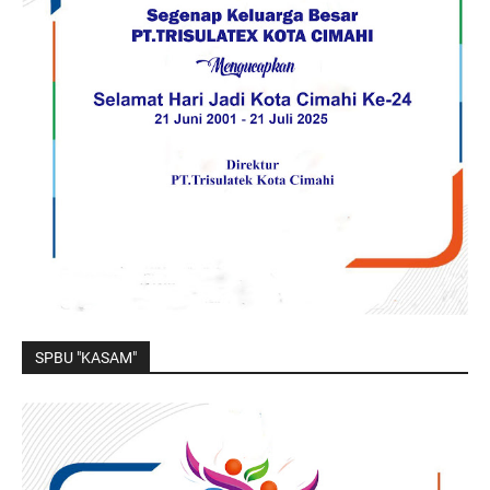
SPBU "KASAM"