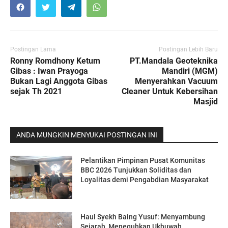
Postingan Lama
Postingan Lebih Baru
Ronny Romdhony Ketum
PT.Mandala Geoteknika
Gibas : Iwan Prayoga
Mandiri (MGM)
Bukan Lagi Anggota Gibas
Menyerahkan Vacuum
sejak Th 2021
Cleaner Untuk Kebersihan
Masjid
ANDA MUNGKIN MENYUKAI POSTINGAN INI
Pelantikan Pimpinan Pusat Komunitas
BBC 2026 Tunjukkan Soliditas dan
Loyalitas demi Pengabdian Masyarakat
Haul Syekh Baing Yusuf: Menyambung
Sejarah, Meneguhkan Ukhuwah