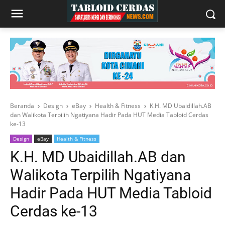
Beranda
Design
eBay
Health & Fitness
K.H. MD Ubaidillah.AB
dan Walikota Terpilih Ngatiyana Hadir Pada HUT Media Tabloid Cerdas
ke-13
Design
eBay
Health & Fitness
K.H. MD Ubaidillah.AB dan
Walikota Terpilih Ngatiyana
Hadir Pada HUT Media Tabloid
Cerdas ke-13