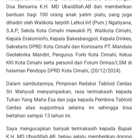
Doa Bersama K.H. MD Ubaidillah.AB dan memberikan
bantuan bagi 100 orang anak yatim piatu, yang juga
dihadiri oleh Walikota terpilih Letkol.Inf.(Purn.) Ngatiyana,
S.A.P., Sekda Kota Cimahi mewakili Pj. Walikota Cimahi,
Kepala Diskominfo, Kepala Bakesbangpol, Kepala Dinkes,
Sekretaris DPRD Kota Cimahi dan Komisaris PT. Mandala
Geoteknika Mandiri,
Pengurus Forki Kota Cimahi, Ketua
KKI Kota Cimahi
serta personil dari Forum Ormas/LSM di
halaman Pendopo DPRD Kota Cimahi, (20/12/2024).
Dalam sambutannya, Pimpinan Redaksi Tabloid Cerdas
Sri Wahyudi menyampaikan, rasa terimakasih kepada
Tuhan Yang Maha Esa dan juga kepada Pembina Tabloid
Cerdas atas supportnya selama ini sehingga bisa
bertahan sampai 13 tahun ini.
Saya mengucapkan banyak terimakasih kepada Bapak
K.H. MD Ubaidillah.AB, beliau selalu memberikan dorong