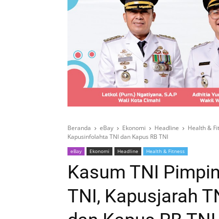
Beranda
eBay
Ekonomi
Headline
Health & Fi
Kapusinfolahta TNI dan Kapus RB TNI
eBay
Ekonomi
Headline
Health & Fitness
Kasum TNI Pimpin
TNI, Kapusjarah T