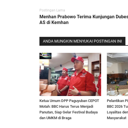
Postingan Lama
Menhan Prabowo Terima Kunjungan Dube
AS di Kemhan
ANDA MUNGKIN MENYUKAI POSTINGAN INI
Ketua Umum DPP Paguyuban CEPOT
Pelantikan 
Motah: BBC Harus Terus Menjadi
BBC 2026 Tun
Panutan, Siap Gelar Festival Budaya
Loyalitas de
dan UMKM di Braga
Masyarakat