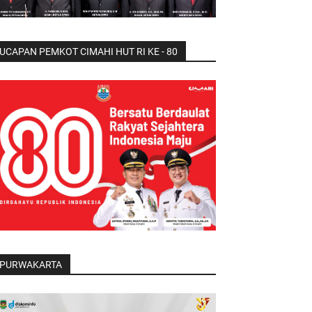
UCAPAN PEMKOT CIMAHI HUT RI KE - 80
PURWAKARTA