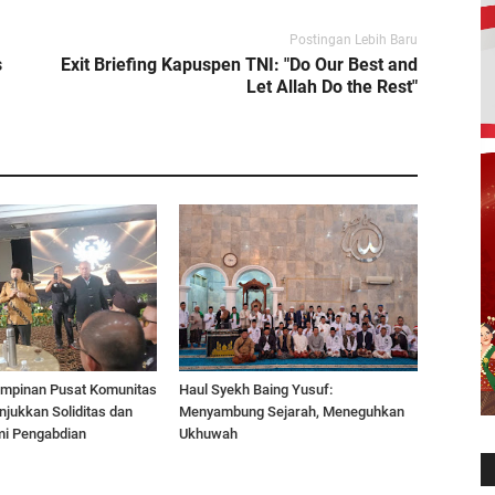
Postingan Lebih Baru
s
Exit Briefing Kapuspen TNI: "Do Our Best and
Let Allah Do the Rest"
Pimpinan Pusat Komunitas
Haul Syekh Baing Yusuf:
jukkan Soliditas dan
Menyambung Sejarah, Meneguhkan
mi Pengabdian
Ukhuwah