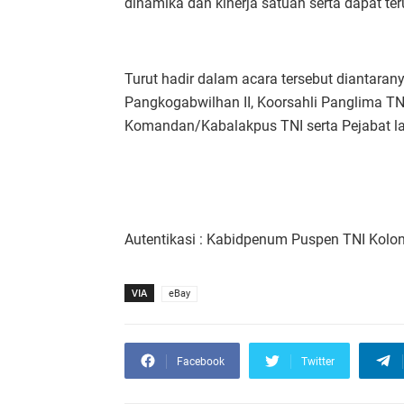
dinamika dan kinerja satuan serta dapat ter
Turut hadir dalam acara tersebut diantarany
Pangkogabwilhan II, Koorsahli Panglima TN
Komandan/Kabalakpus TNI serta Pejabat la
Autentikasi : Kabidpenum Puspen TNI Kolon
VIA
eBay
Facebook
Twitter