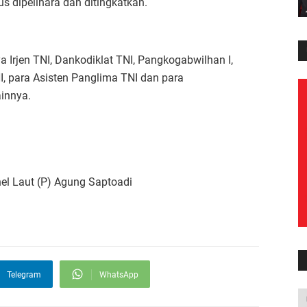
us dipelihara dan ditingkatkan.
a Irjen TNI, Dankodiklat TNI, Pangkogabwilhan I,
I, para Asisten Panglima TNI dan para
innya.
el Laut (P) Agung Saptoadi
Telegram
WhatsApp