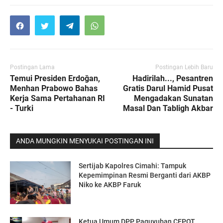
Postingan Lama
Postingan Lebih Baru
Temui Presiden Erdoğan,
Hadirilah..., Pesantren
Menhan Prabowo Bahas
Gratis Darul Hamid Pusat
Kerja Sama Pertahanan RI
Mengadakan Sunatan
- Turki
Masal Dan Tabligh Akbar
ANDA MUNGKIN MENYUKAI POSTINGAN INI
Sertijab Kapolres Cimahi: Tampuk
Kepemimpinan Resmi Berganti dari AKBP
Niko ke AKBP Faruk
Ketua Umum DPP Paguyuban CEPOT