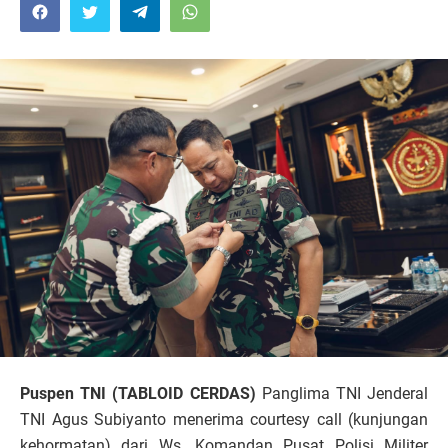
Puspen TNI (TABLOID CERDAS)
Panglima TNI Jenderal
TNI Agus Subiyanto menerima courtesy call (kunjungan
kehormatan) dari Ws. Komandan Pusat Polisi Militer