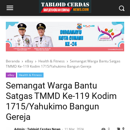
Beranda
eBay
Health & Fitness
Semangat Warga Bantu Satgas
TMMD Ke-119 Kodim 1715/Yahukimo Bangun Gereja
eBay
Health & Fitness
Semangat Warga Bantu
Satgas TMMD Ke-119 Kodim
1715/Yahukimo Bangun
Gereja
0
0
Admin : Tabloid Cerdas News
11 Mar, 2024