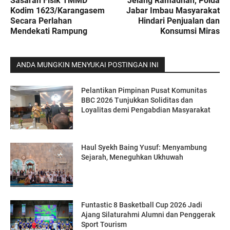
Sasaran Fisik TMMD
Jelang Ramadhan, Polda
Kodim 1623/Karangasem
Jabar Imbau Masyarakat
Secara Perlahan
Hindari Penjualan dan
Mendekati Rampung
Konsumsi Miras
ANDA MUNGKIN MENYUKAI POSTINGAN INI
Pelantikan Pimpinan Pusat Komunitas
BBC 2026 Tunjukkan Soliditas dan
Loyalitas demi Pengabdian Masyarakat
Haul Syekh Baing Yusuf: Menyambung
Sejarah, Meneguhkan Ukhuwah
Funtastic 8 Basketball Cup 2026 Jadi
Ajang Silaturahmi Alumni dan Penggerak
Sport Tourism