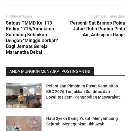
Postingan Lama
Postingan Lebih Baru
Satgas TMMD Ke-119
Personil Sat Brimob Polda
Kodim 1715/Yahukimo
Jabar Rutin Pantau Pintu
Sumbang Kebaikan
Air, Antisipasi Banjir
Dengan "Minggu Berkah"
Bagi Jemaat Gereja
Maranatha Dekai
ANDA MUNGKIN MENYUKAI POSTINGAN INI
Pelantikan Pimpinan Pusat Komunitas
BBC 2026 Tunjukkan Soliditas dan
Loyalitas demi Pengabdian Masyarakat
Haul Syekh Baing Yusuf: Menyambung
Sejarah, Meneguhkan Ukhuwah