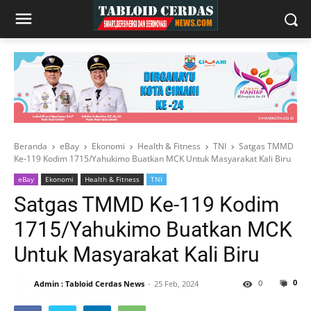
Beranda
eBay
Ekonomi
Health & Fitness
TNI
Satgas TMMD
Ke-119 Kodim 1715/Yahukimo Buatkan MCK Untuk Masyarakat Kali Biru
eBay
Ekonomi
Health & Fitness
TNI
Satgas TMMD Ke-119 Kodim
1715/Yahukimo Buatkan MCK
Untuk Masyarakat Kali Biru
0
0
Admin : Tabloid Cerdas News
25 Feb, 2024