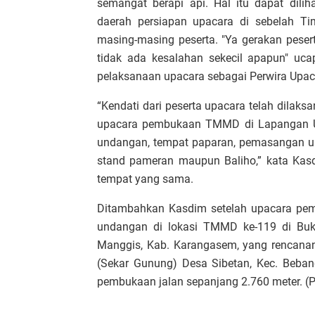
semangat berapi api. Hal itu dapat diliha
daerah persiapan upacara di sebelah T
masing-masing peserta. "Ya gerakan peser
tidak ada kesalahan sekecil apapun" uca
pelaksanaan upacara sebagai Perwira Upac
“Kendati dari peserta upacara telah dilak
upacara pembukaan TMMD di Lapangan Ul
undangan, tempat paparan, pemasangan u
stand pameran maupun Baliho,” kata Ka
tempat yang sama.
Ditambahkan Kasdim setelah upacara pem
undangan di lokasi TMMD ke-119 di Buk
Manggis, Kab. Karangasem, yang rencananya
(Sekar Gunung) Desa Sibetan, Kec. Beban
pembukaan jalan sepanjang 2.760 meter. 