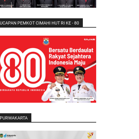
UCAPAN PEMKOT CIMAHI HUT RI KE - 80
PURWAKARTA