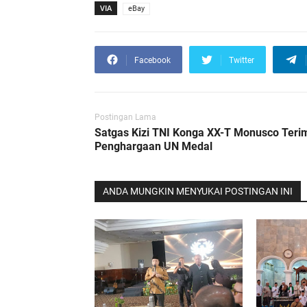
VIA
eBay
Facebook
Twitter
Postingan Lama
Satgas Kizi TNI Konga XX-T Monusco Teri
Penghargaan UN Medal
ANDA MUNGKIN MENYUKAI POSTINGAN INI