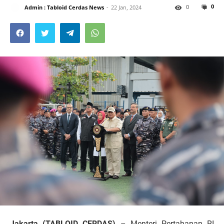
0
0
Admin : Tabloid Cerdas News
22 Jan, 2024
Jakarta (TABLOID CERDAS)
– Menteri Pertahanan RI