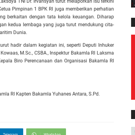
ksdya TNI Dr. Irvansyah turut melaporkan isu terkini
Ketua Pimpinan 1 BPK RI juga memberikan perhatian
g berkaitan dengan tata kelola keuangan. Diharap
an kedua lembaga yang juga turut mendukung cita-
aritim Dunia.
rut hadir dalam kegiatan ini, seperti Deputi Inhuker
Kowaas, M.Sc., CSBA., Inspektur Bakamla RI Laksma
Kepala Biro Perencanaan dan Organisasi Bakamla RI
amla RI Kapten Bakamla Yuhanes Antara, S.Pd.
Telegram
WhatsApp