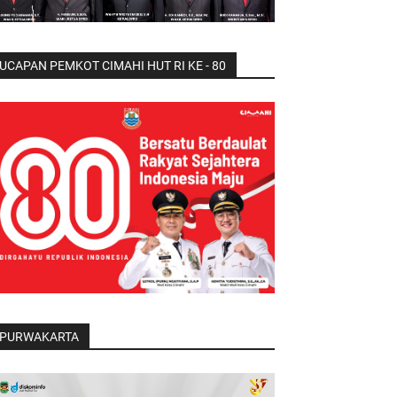
UCAPAN PEMKOT CIMAHI HUT RI KE - 80
PURWAKARTA