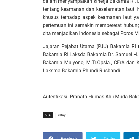
dalam menyampaikan kinerja Bakamla RI. La
tentang keamanan dan keselamatan laut. 
khusus terhadap aspek keamanan laut yan
pertemuan ini semakin mempererat hubung
cita menjadikan Indonesia sebagai Poros M
Jajaran Pejabat Utama (PJU) Bakamla RI tu
Bakamla RI Laksda Bakamla Dr. Samuel H. 
Bakamla Mulyono, M.Tr.Opsla., CFrA dan 
Laksma Bakamla Phundi Rusbandi.
Autentikasi: Pranata Humas Ahli Muda Bak
VIA
eBay
Facebook
Twitter